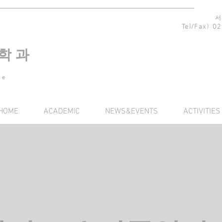
서
Tel/Fax) 
 학 과
re
HOME
ACADEMIC
NEWS&EVENTS
ACTIVITIES