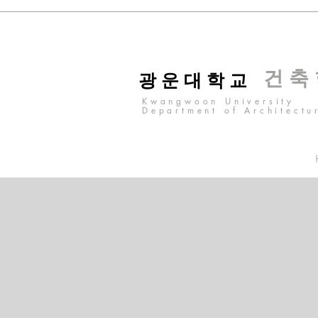
건 축
광 운 대 학 교
Kwangwoon University
Department of Architectu